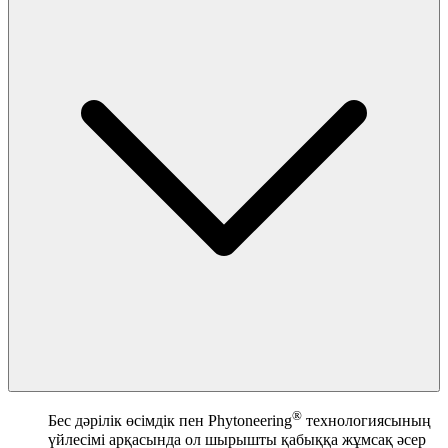
®
Бес дәрілік өсімдік пен Phytoneering
технологиясының
үйлесімі арқасында ол шырышты қабыққа жұмсақ әсер