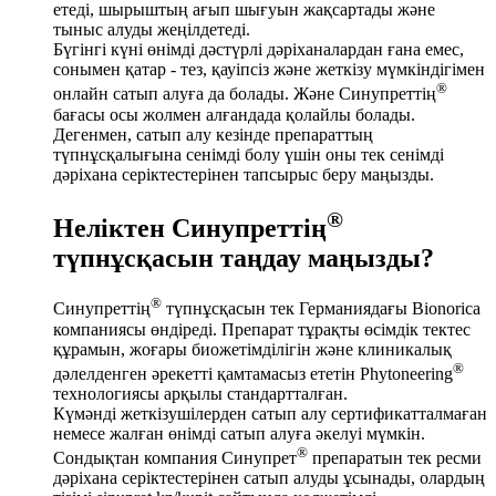
етеді, шырыштың ағып шығуын жақсартады және
тыныс алуды жеңілдетеді.
Бүгінгі күні өнімді дәстүрлі дәріханалардан ғана емес,
сонымен қатар - тез, қауіпсіз және жеткізу мүмкіндігімен
®
онлайн сатып алуға да болады. Және Синупреттің
бағасы осы жолмен алғандада қолайлы болады.
Дегенмен, сатып алу кезінде препараттың
түпнұсқалығына сенімді болу үшін оны тек сенімді
дәріхана серіктестерінен тапсырыс беру маңызды.
®
Неліктен Синупреттің
түпнұсқасын таңдау маңызды?
®
Синупреттің
түпнұсқасын тек Германиядағы Bionorica
компаниясы өндіреді. Препарат тұрақты өсімдік тектес
құрамын, жоғары биожетімділігін және клиникалық
®
дәлелденген әрекетті қамтамасыз ететін Phytoneering
технологиясы арқылы стандартталған.
Күмәнді жеткізушілерден сатып алу сертификатталмаған
немесе жалған өнімді сатып алуға әкелуі мүмкін.
®
Сондықтан компания Синупрет
препаратын тек ресми
дәріхана серіктестерінен сатып алуды ұсынады, олардың