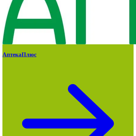
АптекаПлюс