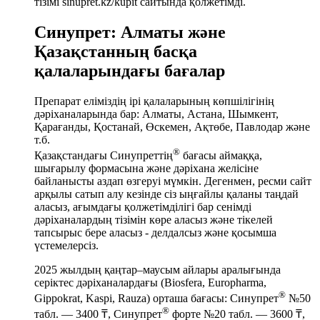
тізімі sinupret.kz/kupit сайтында қолжетімді.
Синупрет: Алматы және
Қазақстанның басқа
қалаларындағы бағалар
Препарат еліміздің ірі қалаларының көпшілігінің
дәріханаларында бар: Алматы, Астана, Шымкент,
Қарағанды, Қостанай, Өскемен, Ақтөбе, Павлодар және
т.б.
®
Қазақстандағы Синупреттің
бағасы аймаққа,
шығарылу формасына және дәріхана желісіне
байланысты аздап өзгеруі мүмкін. Дегенмен, ресми сайт
арқылы сатып алу кезінде сіз ыңғайлы қаланы таңдай
аласыз, ағымдағы қолжетімділігі бар сенімді
дәріханалардың тізімін көре аласыз және тікелей
тапсырыс бере аласыз - делдалсыз және қосымша
үстемелерсіз.
2025 жылдың қаңтар–маусым айлары аралығында
серіктес дәріханалардағы (Biosfera, Europharma,
®
Gippokrat, Kaspi, Rauza) орташа бағасы: Синупрет
№50
®
табл. — 3400 ₸, Синупрет
форте №20 табл. — 3600 ₸,