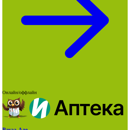
Онлайн/оффлайн
Рауза-Аде