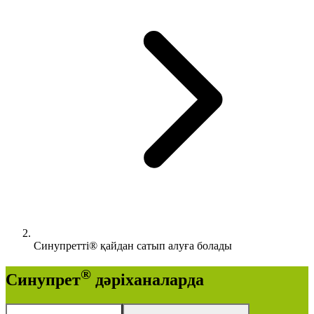
Синупретті® қайдан сатып алуға болады
®
Синупрет
дәріханаларда