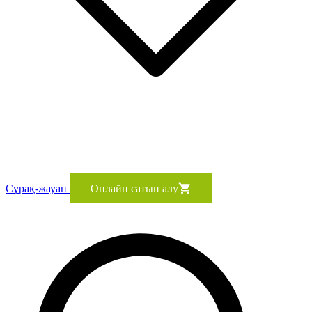
Сұрақ-жауап
Онлайн сатып алу