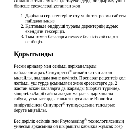
Онлайн сатып алу кезінде тәуекелдерді болдырмау үшін
бірнеше ережелерді ұстанған жөн.
Дәріхана серіктестеріне өту үшін тек ресми сайтты
пайдаланыңыз.
Қаптамада өндіруші туралы деректердің дұрыс
екендігін тексеріңіз.
Тым төмен бағаларға немесе белгісіз сайттарға
сенбеңіз.
Қорытынды
Ресми арналар мен сенімді дәріханаларды
®
пайдалансаңыз, Синупретті
онлайн сатып алған
ыңғайлы, жылдам және қауіпсіз. Препарат рецептсіз қол
жетімді, үш түрде ұсынылған және ересектерге де, 2
жастан асқан балаларға да жарамды (шәрбат түрінде).
sinupret.kz/kupit сайты жақын маңдағы дәріхананы
табуға, ұсыныстарды салыстыруға және Bionorica
®
өндірушісінен Синупрет
түпнұсқасына тапсырыс
беруге ыңғайлы.
®
Бес дәрілік өсімдік пен Phytoneering
технологиясының
үйлесімі арқасында ол шырышты қабыққа жұмсақ әсер