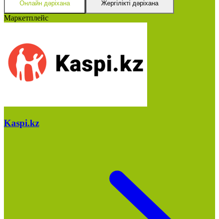
Онлайн дәріхана
Жергілікті дәріхана
Маркетплейс
Kaspi.kz