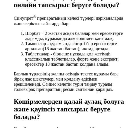
онлайн тапсырыс беруге болады?
®
Синупрет
препаратының келесі түрлері дәріханаларда
және серіктес сайттарда бар:
Шәрбат – 2 жастан асқан балалар мен ересектерге
жарамды, құрамында алкоголь мен қант жоқ.
Тамшылар - құрамында спирті бар ересектерге
арналған(18 жастан бастап), икемді дозада.
Таблеткалар - бірнеше нұсқада қол жетімді:
классикалық таблеткалар, форте және экстракт;
ересектер 18 жастан бастап қолдана алады.
Барлық түрлерінің жалпы өсімдік тектес құрамы бар,
бірақ жас шектеулері мен қолдану әдісімен
ерекшеленеді. Сәйкес келетін түрін таңдау туралы
толығырақ препараттың ресми сайтынан қараңыз.
Көшірмелерден қалай аулақ болуға
және қауіпсіз тапсырыс беруге
болады?