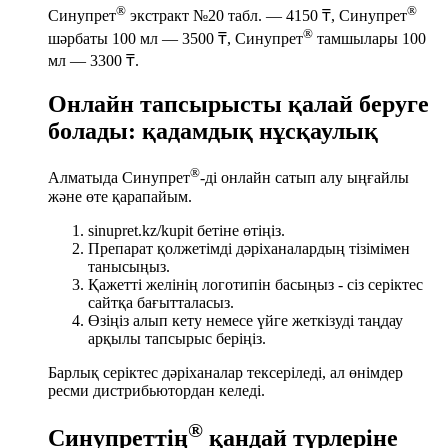
®
®
Синупрет
экстракт №20 табл. — 4150 ₸, Синупрет
®
шәрбаты 100 мл — 3500 ₸, Синупрет
тамшылары 100
мл — 3300 ₸.
Онлайн тапсырысты қалай беруге
болады: қадамдық нұсқаулық
®
Алматыда Синупрет
-ді онлайн сатып алу ыңғайлы
және өте қарапайым.
sinupret.kz/kupit бетіне өтіңіз.
Препарат қолжетімді дәріханалардың тізімімен
танысыңыз.
Қажетті желінің логотипін басыңыз - сіз серіктес
сайтқа бағытталасыз.
Өзіңіз алып кету немесе үйге жеткізуді таңдау
арқылы тапсырыс беріңіз.
Барлық серіктес дәріханалар тексеріледі, ал өнімдер
ресми дистрибьютордан келеді.
®
Синупреттің
қандай түрлеріне