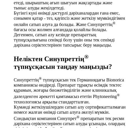
етеді, шырыштың ағып шығуын жақсартады және
тыныс алуды жеңілдетеді.
Бүгінгі күні өнімді дәстүрлі дәріханалардан ғана емес,
сонымен қатар - тез, қауіпсіз және жеткізу мүмкіндігімен
®
онлайн сатып алуға да болады. Және Синупреттің
бағасы осы жолмен алғандада қолайлы болады.
Дегенмен, сатып алу кезінде препараттың
түпнұсқалығына сенімді болу үшін оны тек сенімді
дәріхана серіктестерінен тапсырыс беру маңызды.
®
Неліктен Синупреттің
түпнұсқасын таңдау маңызды?
®
Синупреттің
түпнұсқасын тек Германиядағы Bionorica
компаниясы өндіреді. Препарат тұрақты өсімдік тектес
құрамын, жоғары биожетімділігін және клиникалық
®
дәлелденген әрекетті қамтамасыз ететін Phytoneering
технологиясы арқылы стандартталған.
Күмәнді жеткізушілерден сатып алу сертификатталмаған
немесе жалған өнімді сатып алуға әкелуі мүмкін.
®
Сондықтан компания Синупрет
препаратын тек ресми
дәріхана серіктестерінен сатып алуды ұсынады, олардың