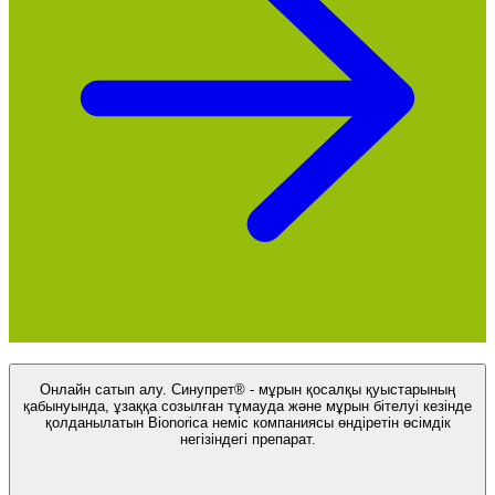
Онлайн сатып алу. Синупрет® - мұрын қосалқы қуыстарының
қабынуында, ұзаққа созылған тұмауда және мұрын бітелуі кезінде
қолданылатын Bionorica неміс компаниясы өндіретін өсімдік
негізіндегі препарат.