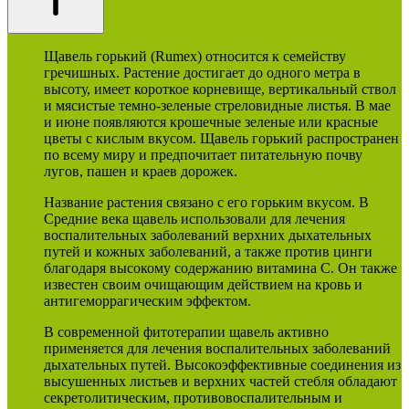
Щавель горький (Rumex) относится к семейству
гречишных. Растение достигает до одного метра в
высоту, имеет короткое корневище, вертикальный ствол
и мясистые темно-зеленые стреловидные листья. В мае
и июне появляются крошечные зеленые или красные
цветы с кислым вкусом. Щавель горький распространен
по всему миру и предпочитает питательную почву
лугов, пашен и краев дорожек.
Название растения связано с его горьким вкусом. В
Средние века щавель использовали для лечения
воспалительных заболеваний верхних дыхательных
путей и кожных заболеваний, а также против цинги
благодаря высокому содержанию витамина С. Он также
известен своим очищающим действием на кровь и
антигеморрагическим эффектом.
В современной фитотерапии щавель активно
применяется для лечения воспалительных заболеваний
дыхательных путей. Высокоэффективные соединения из
высушенных листьев и верхних частей стебля обладают
секретолитическим, противовоспалительным и