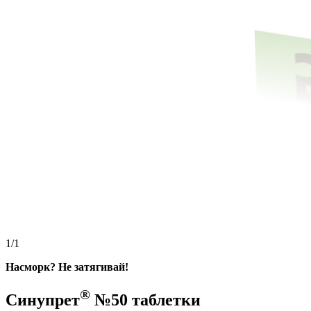
1/1
Насморк? Не затягивай!
®
Синупрет
№50 таблетки