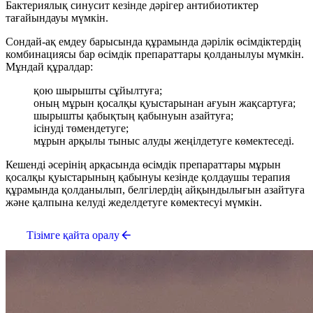
Бактериялық синусит кезінде дәрігер антибиотиктер
тағайындауы мүмкін.
Сондай-ақ емдеу барысында құрамында дәрілік өсімдіктердің
комбинациясы бар өсімдік препараттары қолданылуы мүмкін.
Мұндай құралдар:
қою шырышты сұйылтуға;
оның мұрын қосалқы қуыстарынан ағуын жақсартуға;
шырышты қабықтың қабынуын азайтуға;
ісінуді төмендетуге;
мұрын арқылы тыныс алуды жеңілдетуге көмектеседі.
Кешенді әсерінің арқасында өсімдік препараттары мұрын
қосалқы қуыстарының қабынуы кезінде қолдаушы терапия
құрамында қолданылып, белгілердің айқындылығын азайтуға
және қалпына келуді жеделдетуге көмектесуі мүмкін.
Тізімге қайта оралу