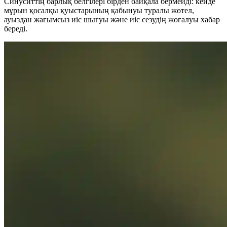
Синуситтің барлық белгілері бірден байқала бермейді: кейде
мұрын қосалқы қуыстарының қабынуы туралы жөтел,
ауыздан жағымсыз иіс шығуы және иіс сезудің жоғалуы хабар
береді.