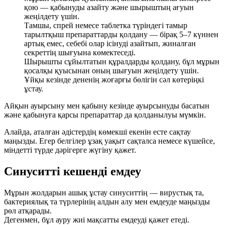
қою — қабынуды азайту және шырыштың ағуын
жеңілдету үшін.
Тамшы, спрей немесе таблетка түріндегі тамыр
тарылтқыш препараттарды қолдану — бірақ 5–7 күннен
артық емес, себебі олар ісінуді азайтып, жиналған
секреттің шығуына көмектеседі.
Шырышты сұйылтатын құралдарды қолдану, бұл мұрын
қосалқы қуысынан оның шығуын жеңілдету үшін.
Ұйқы кезінде дененің жоғарғы бөлігін сәл көтеріңкі
ұстау.
Айқын ауырсыну мен қабыну кезінде ауырсынуды басатын
және қабынуға қарсы препараттар да қолданылуы мүмкін.
Алайда, аталған әдістердің көмекші екенін есте сақтау
маңызды. Егер белгілер ұзақ уақыт сақталса немесе күшейсе,
міндетті түрде дәрігерге жүгіну қажет.
Синуситті кешенді емдеу
Мұрын жолдарын ашық ұстау синуситтің — вирустық та,
бактериялық та түрлерінің алдын алу мен емдеуде маңызды
рөл атқарады.
Дегенмен, бұл ауру жиі мақсатты емдеуді қажет етеді.