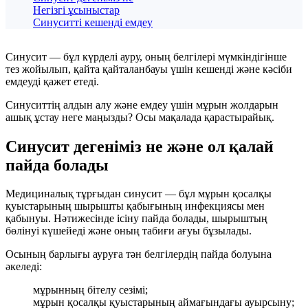
Негізгі ұсыныстар
Синуситті кешенді емдеу
Синусит — бұл күрделі ауру, оның белгілері мүмкіндігінше
тез жойылып, қайта қайталанбауы үшін кешенді және кәсіби
емдеуді қажет етеді.
Синуситтің алдын алу және емдеу үшін мұрын жолдарын
ашық ұстау неге маңызды? Осы мақалада қарастырайық.
Синусит дегеніміз не және ол қалай
пайда болады
Медициналық тұрғыдан синусит — бұл мұрын қосалқы
қуыстарының шырышты қабығының инфекциясы мен
қабынуы. Нәтижесінде ісіну пайда болады, шырыштың
бөлінуі күшейеді және оның табиғи ағуы бұзылады.
Осының барлығы ауруға тән белгілердің пайда болуына
әкеледі:
мұрынның бітелу сезімі;
мұрын қосалқы қуыстарының аймағындағы ауырсыну;