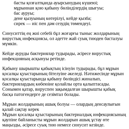
басты қозғалтқанда ауырсынудың күшеюі;
мұрыннан қою қабыну бөлінділердің шығуы;
бас ауруы;
дене қызуының көтерілуі, кейде қызба;
сирек — иіс пен дәм сезудің төмендеуі.
Синуситтің ең жиі себебі бұл жоғарғы тыныс жолдарының
вирустық инфекциясы, ол әдетте жай суық тиюден басталуы
мүмкін.
Кейде ауруды бактериялар тудырады, әсіресе вирустық
инфекцияның асқынуы ретінде.
Қабыну шырышты қабықтың ісінуін тудырады, бұл мұрын
қосалқы қуыстарының бітелуіне әкеледі. Нәтижесінде мұрын
қосалқы қуыстарында қабыну бөліндісі жиналып,
бактериялардың көбеюіне қолайлы орта қалыптасады.
Сонымен қатар, вируспен зақымдалған шырышты қабық
басқа патогендерге де сезімтал болады.
Мұрын жолдарының ашық болуы — олардың денсаулығын
қалай сақтау керек
Мұрын қосалқы қуыстарының бактериалдық инфекциясының
қаупіне байланысты мұрын жолдарын ашық ұстау өте
маңызды, әсіресе суық тию немесе синусит кезінде.