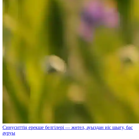
Синуситтің ерекше белгілері — жөтел, ауыздан иіс шығу, бас
ауруы