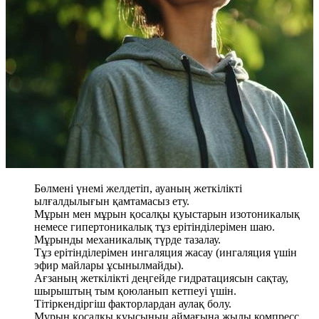
Бөлмені үнемі желдетіп, ауаның жеткілікті
ылғалдылығын қамтамасыз ету.
Мұрын мен мұрын қосалқы қуыстарын изотоникалық
немесе гипертоникалық тұз ерітінділерімен шаю.
Мұрынды механикалық түрде тазалау.
Тұз ерітінділерімен ингаляция жасау (ингаляция үшін
эфир майлары ұсынылмайды).
Ағзаның жеткілікті деңгейде гидратациясын сақтау,
шырыштың тым қоюланып кетпеуі үшін.
Тітіркендіргіш факторлардан аулақ болу.
Мұрын қосалқы қуысының аймағына жылы компресс