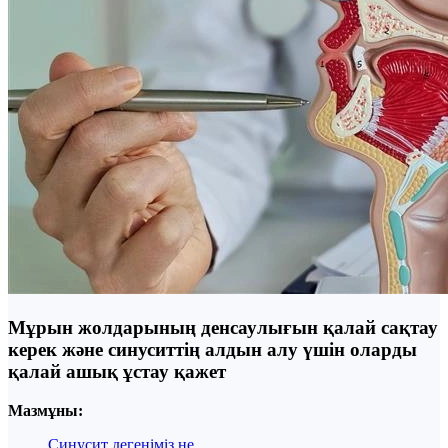
Мұрын жолдарының денсаулығын қалай сақтау
керек және синуситтің алдын алу үшін оларды
қалай ашық ұстау қажет
Мазмұны:
Синусит дегеніміз не