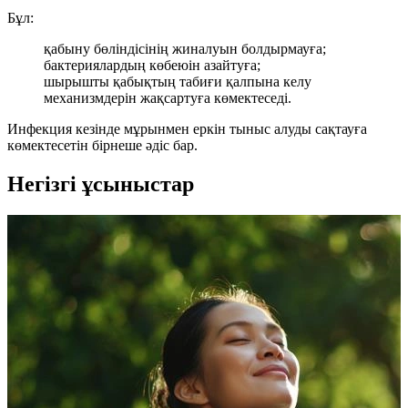
Бұл:
қабыну бөліндісінің жиналуын болдырмауға;
бактериялардың көбеюін азайтуға;
шырышты қабықтың табиғи қалпына келу
механизмдерін жақсартуға көмектеседі.
Инфекция кезінде мұрынмен еркін тыныс алуды сақтауға
көмектесетін бірнеше әдіс бар.
Негізгі ұсыныстар