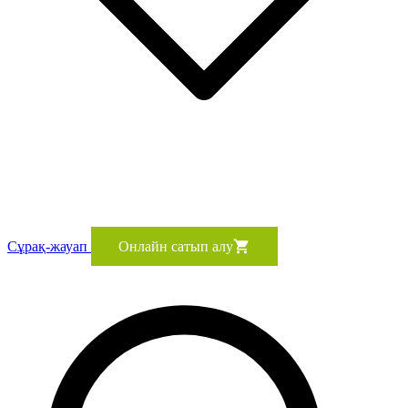
Сұрақ-жауап
Онлайн сатып алу