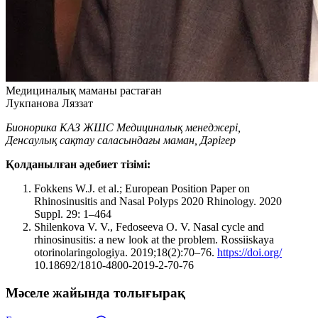
Медициналық маманы растаған
Лукпанова Ляззат
Бионорика КАЗ ЖШС Медициналық менеджері,
Денсаулық сақтау саласындағы маман, Дәрігер
Қолданылған әдебиет тізімі:
Fokkens W.J. et al.; European Position Paper on
Rhinosinusitis and Nasal Polyps 2020 Rhinology. 2020
Suppl. 29: 1–464
Shilenkova V. V., Fedoseeva O. V. Nasal cycle and
rhinosinusitis: a new look at the problem. Rossiiskaya
otorinolaringologiya. 2019;18(2):70–76.
https://doi.org/
10.18692/1810-4800-2019-2-70-76
Мәселе жайында толығырақ