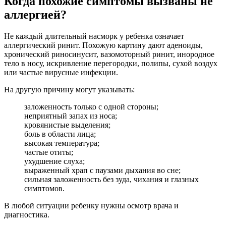
Когда похожие симптомы вызваны не
аллергией?
Не каждый длительный насморк у ребенка означает
аллергический ринит. Похожую картину дают аденоиды,
хронический риносинусит, вазомоторный ринит, инородное
тело в носу, искривление перегородки, полипы, сухой воздух
или частые вирусные инфекции.
На другую причину могут указывать:
заложенность только с одной стороны;
неприятный запах из носа;
кровянистые выделения;
боль в области лица;
высокая температура;
частые отиты;
ухудшение слуха;
выраженный храп с паузами дыхания во сне;
сильная заложенность без зуда, чихания и глазных
симптомов.
В любой ситуации ребенку нужны осмотр врача и
диагностика.