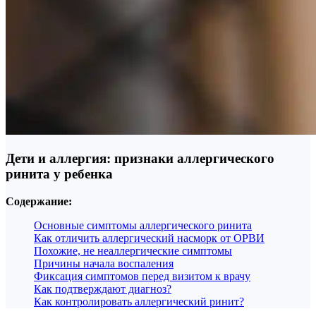
Дети и аллергия: признаки аллергического
ринита у ребенка
Содержание:
Основные симптомы аллергического ринита
Как отличить аллергический насморк от ОРВИ
Похожие, не неаллергические симптомы
Причины начала воспаления
Фиксация симптомов перед визитом к врачу
Как подтверждают диагноз?
Как контролировать аллергический ринит?